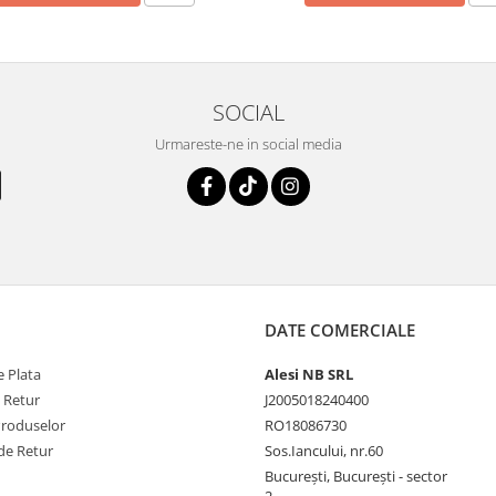
SOCIAL
Urmareste-ne in social media
DATE COMERCIALE
 Plata
Alesi NB SRL
e Retur
J2005018240400
Produselor
RO18086730
de Retur
Sos.Iancului, nr.60
București, București - sector