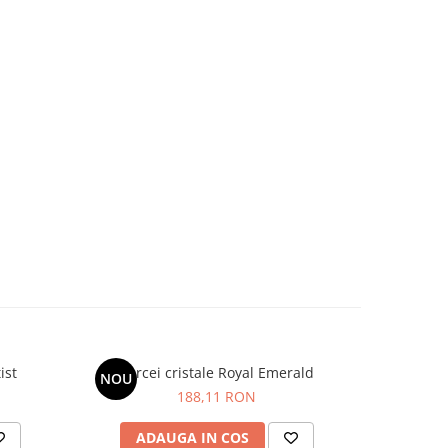
metist
Cercei cristale Royal Emerald
Cercei
NOU
188,11 RON
ADAUGA IN COS
AD