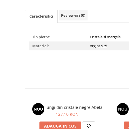
Review-uri
(0)
Caracteristici
Tip pietre:
Cristale si margele
Material:
Argint 925
Cercei lungi din cristale negre Abela
Ce
NOU
NOU
127,10 RON
ADAUGA IN COS