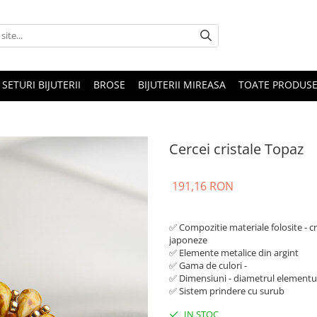
SETURI BIJUTERII
BROSE
BIJUTERII MIREASA
TOATE PRODUSE
Cercei cristale Topaz
191,16 RON
✅ Compozitie materiale folosite - c
japoneze
✅ Elemente metalice din argint
✅ Gama de culori -
✅ Dimensiuni - diametrul elementu
✅ Sistem prindere cu surub
IN STOC