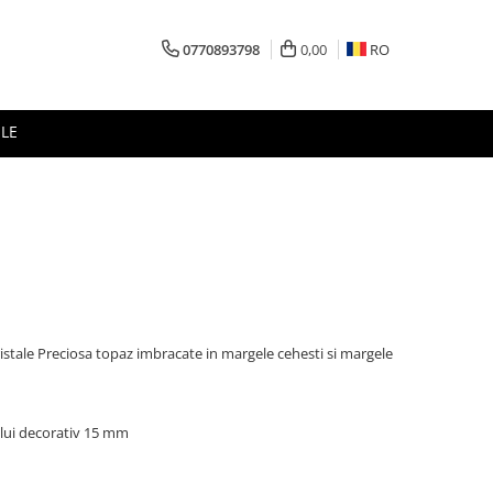
0770893798
0,00
RO
LE
ristale Preciosa topaz imbracate in margele cehesti si margele
lui decorativ 15 mm