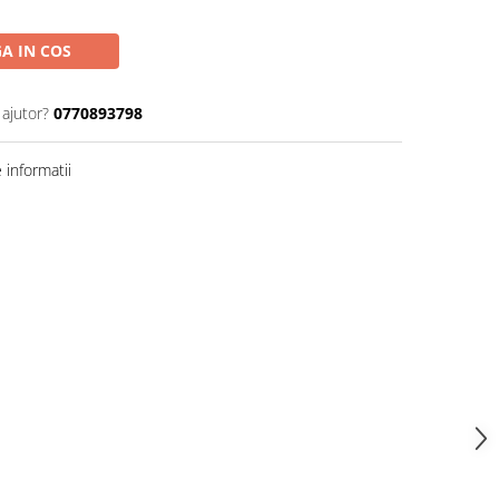
A IN COS
 ajutor?
0770893798
informatii