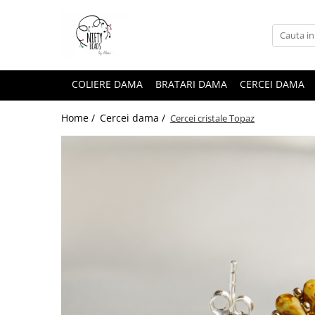
COLIERE DAMA
BRATARI DAMA
CERCEI DAMA
Home /
Cercei dama /
Cercei cristale Topaz