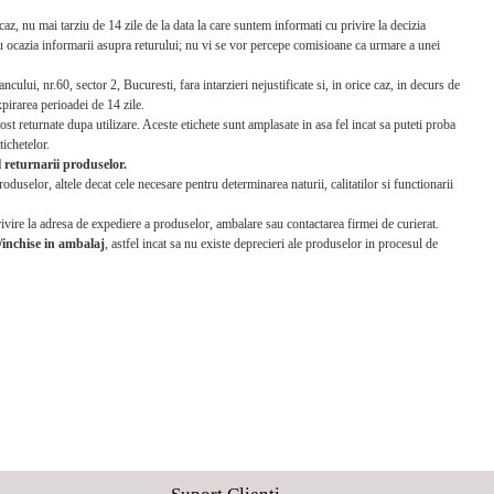
caz, nu mai tarziu de 14 zile de la data la care suntem informati cu privire la decizia
cu ocazia informarii asupra returului; nu vi se vor percepe comisioane ca urmare a unei
ancului, nr.60, sector 2, Bucuresti, fara intarzieri nejustificate si, in orice caz, in decurs de
pirarea perioadei de 14 zile.
st returnate dupa utilizare. Aceste etichete sunt amplasate in asa fel incat sa puteti proba
tichetelor.
l returnarii produselor.
duselor, altele decat cele necesare pentru determinarea naturii, calitatilor si functionarii
privire la adresa de expediere a produselor, ambalare sau contactarea firmei de curierat.
e/inchise in ambalaj
, astfel incat sa nu existe deprecieri ale produselor in procesul de