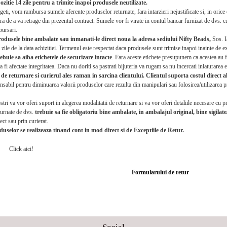
pozitie 14 zile pentru a trimite inapoi produsele neutilizate.
geti, vom rambursa sumele aferente produselor returnate, fara intarzieri nejustificate si, in orice 
 de a va retrage din prezentul contract. Sumele vor fi virate in contul bancar furnizat de dvs. 
bursari.
rodusele bine ambalate sau inmanati-le direct noua la adresa sediului Nifty Beads,
Sos. I
le de la data achizitiei. Termenul este respectat daca produsele sunt trimise inapoi inainte de ex
ebuie sa aiba etichetele de securizare intacte
. Fara aceste etichete presupunem ca acestea au fo
 a fi afectate integritatea. Daca nu doriti sa pastrati bijuteria va rugam sa nu incercati inlaturarea e
de returnare si curierul ales raman in sarcina clientului. Clientul suporta costul direct a
nsabil pentru diminuarea valorii produselor care rezulta din manipulari sau folosirea/utilizarea pro
stri va vor oferi suport in alegerea modalitatii de returnare si va vor oferi detaliile necesare cu 
urnate de dvs.
trebuie sa fie obligatoriu bine ambalate, in ambalajul original, bine sigilat
ect sau prin curierat.
uselor se realizeaza tinand cont in mod direct si de Exceptiile de Retur.
k aici!
Formularului de retur