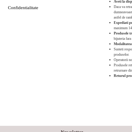
Aveti la dis
Daca va retra
Confidentialitate
dumneavoastra
astfel de ram
Expediati p
maximum 14 zi
Produsele tr
bijuteria fara
Modalitatea 
Sunteti respo
produselor.
Operatorii no
Produsele ret
retrurnare dir
Returul prod
Clic