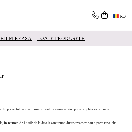
RO
ERII MIREASA
TOATE PRODUSELE
ur
e din prezentul contract, inregistrand o cerere de retur prin completarea online a
ele,
in termen de 14 zile
de la data la care intrati dumneavoastra sau o parte terta, alta