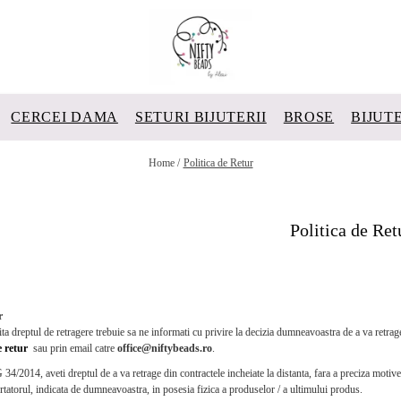
CERCEI DAMA
SETURI BIJUTERII
BROSE
BIJUT
Home /
Politica de Retur
Politica de Ret
r
ta dreptul de retragere trebuie sa ne informati cu privire la decizia dumneavoastra de a va retrag
 retur
sau prin email catre
office@niftybeads.ro
.
34/2014, aveti dreptul de a va retrage din contractele incheiate la distanta, fara a preciza motiv
rtatorul, indicata de dumneavoastra, in posesia fizica a produselor / a ultimului produs.