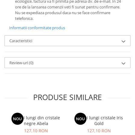
ecologice, factura va fi primita pe adresa dv. de e-mail.
In 24
ore de la lansarea comenzii veti fi sunat pentru confirmare.
Nu se expediaza produsul daca nu se face confirmare
telefonica.
Informatii conformitate produs
Caracteristici
Review-uri
(0)
PRODUSE SIMILARE
Cercei lungi din cristale
Cercei lungi cristale Iris
NOU
NOU
negre Abela
Gold
127,10 RON
127,10 RON