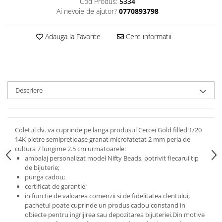
Cod Produs:
5334
Ai nevoie de ajutor?
0770893798
Adauga la Favorite
Cere informatii
Descriere
Coletul dv. va cuprinde pe langa produsul Cercei Gold filled 1/20
14K pietre semipretioase granat microfatetat 2 mm perla de
cultura 7 lungime 2.5 cm urmatoarele:
ambalaj personalizat model Nifty Beads, potrivit fiecarui tip
de bijuterie;
punga cadou;
certificat de garantie;
in functie de valoarea comenzii si de fidelitatea clentului,
pachetul poate cuprinde un produs cadou constand in
obiecte pentru ingrijirea sau depozitarea bijuteriei.
Din motive