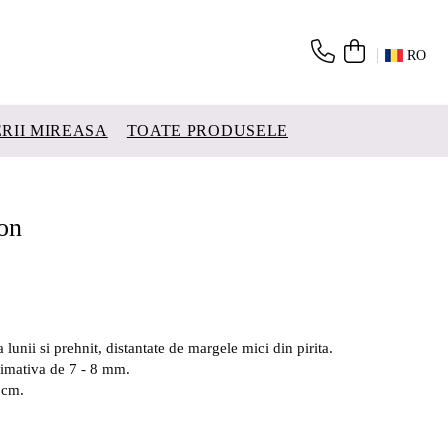
RO
ERII MIREASA
TOATE PRODUSELE
on
 lunii si prehnit, distantate de margele mici din pirita.
imativa de 7 - 8 mm.
 cm.