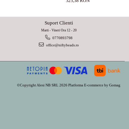
325,38 RON
Suport Clienti
Marti - Vineri Ora 12 - 20
0770893798
office@niftybeads.ro
©Copyright Alesi NB SRL 2026
Platforma E-commerce by Gomag