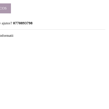
COS
 ajutor?
0770893798
informatii