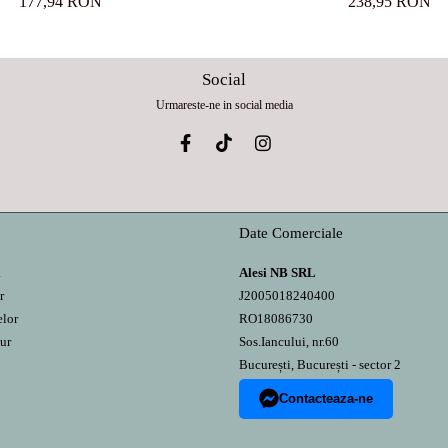
177,94 RON
238,95 RON
Social
Urmareste-ne in social media
Date Comerciale
a
Alesi NB SRL
r
J2005018240400
elor
RO18086730
ur
Sos.Iancului, nr.60
București, București - sector 2
Contacteaza-ne