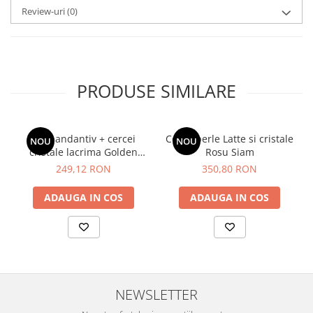
Review-uri
(0)
PRODUSE SIMILARE
Set pandantiv + cercei
Colier perle Latte si cristale
NOU
NOU
cristale lacrima Golden
Rosu Siam
Shadow
249,12 RON
350,80 RON
ADAUGA IN COS
ADAUGA IN COS
NEWSLETTER