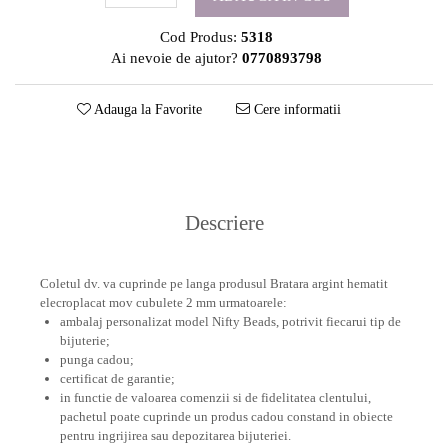
Cod Produs:
5318
Ai nevoie de ajutor?
0770893798
Adauga la Favorite
Cere informatii
Descriere
Coletul dv. va cuprinde pe langa produsul Bratara argint hematit
elecroplacat mov cubulete 2 mm urmatoarele:
ambalaj personalizat model Nifty Beads, potrivit fiecarui tip de
bijuterie;
punga cadou;
certificat de garantie;
in functie de valoarea comenzii si de fidelitatea clentului,
pachetul poate cuprinde un produs cadou constand in obiecte
pentru ingrijirea sau depozitarea bijuteriei.