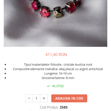
411,40 RON
Tipul materialelor folosite : cristale Austria rosii
Compozitie elemente metalice: aliaj placat cu argint antichizat
Lungime: 16-19 cm
Grosime/latime: 8 mm
IN STOC
ADAUGA IN COS
Cod Produs:
2585