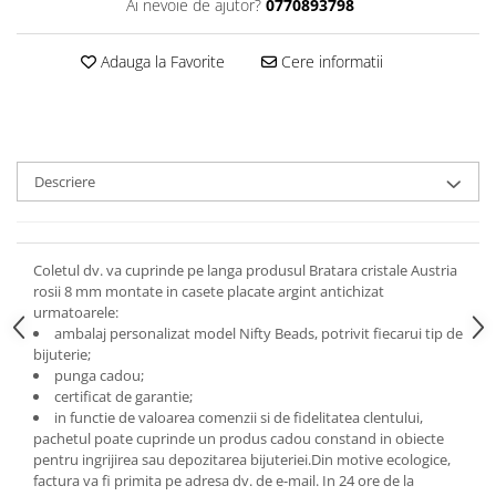
Ai nevoie de ajutor?
0770893798
Adauga la Favorite
Cere informatii
Descriere
Coletul dv. va cuprinde pe langa produsul Bratara cristale Austria
rosii 8 mm montate in casete placate argint antichizat
urmatoarele:
ambalaj personalizat model Nifty Beads, potrivit fiecarui tip de
bijuterie;
punga cadou;
certificat de garantie;
in functie de valoarea comenzii si de fidelitatea clentului,
pachetul poate cuprinde un produs cadou constand in obiecte
pentru ingrijirea sau depozitarea bijuteriei.
Din motive ecologice,
factura va fi primita pe adresa dv. de e-mail.
In 24 ore de la