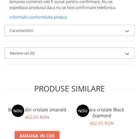
lansarea comenzii veti fi sunat pentru confirmare.
Nu se
expediaza produsul daca nu se face confirmare telefonica.
Informatii conformitate produs
Caracteristici
Review-uri
(0)
PRODUSE SIMILARE
Bratara din cristale smarald
Bratara cristale Black
NOU
NOU
Diamond
462,65 RON
462,65 RON
ADAUGA IN COS