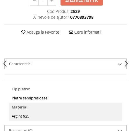
ADAUGA IN COS
Cod Produs:
2529
Ai nevoie de ajutor?
0770893798
Adauga la Favorite
Cere informatii
Caracteristici
Tip pietre:
Pietre semipretioase
Material:
Argint 925
Review-uri
(0)