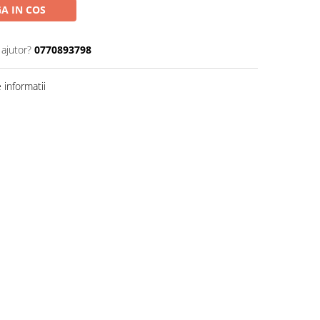
A IN COS
 ajutor?
0770893798
informatii