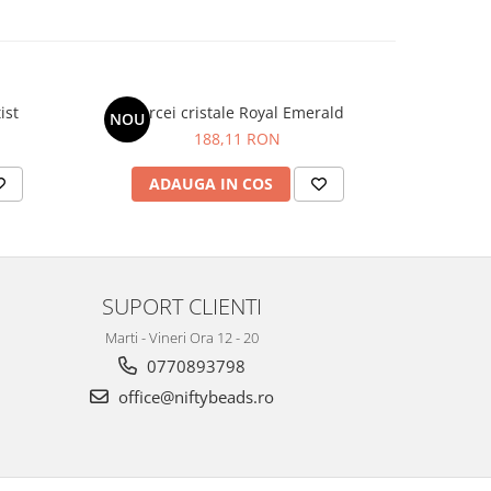
metist
Cercei cristale Royal Emerald
Cercei
NOU
188,11 RON
ADAUGA IN COS
AD
SUPORT CLIENTI
Marti - Vineri Ora 12 - 20
0770893798
office@niftybeads.ro