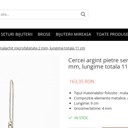
SETURI BIJUTERII
BROSE
BIJUTERII MIREASA
TOATE PRODUSE
 malachit microfatetate 2 mm, lungime totala 11 cm
Cercei argint pietre s
mm, lungime totala 1
163,35 RON
Tipul materialelor folosite : mala
Compozitie elemente metalice: 
Lungime: 9 cm
Grosime/latime: 4 mm
IN STOC