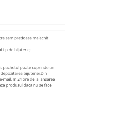
etre semipretioase malachit
 tip de bijuterie;
lui, pachetul poate cuprinde un
depozitarea bijuteriei.
Din
 e-mail.
In 24 ore de la lansarea
za produsul daca nu se face