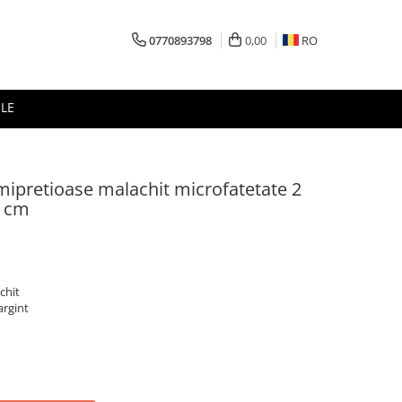
0770893798
0,00
RO
LE
emipretioase malachit microfatetate 2
1 cm
chit
argint