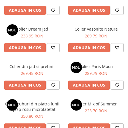
ADAUGA IN COS
ADAUGA IN COS
Colier Dream Jad
Colier Vasonite Nature
NOU
238,95 RON
289,79 RON
ADAUGA IN COS
ADAUGA IN COS
Colier din jad si prehnit
Colier Paris Moon
NOU
269,45 RON
289,79 RON
ADAUGA IN COS
ADAUGA IN COS
Colier cuburi din piatra lunii
Colier Mix of Summer
NOU
NOU
si jasp rosu microfatetat
223,70 RON
350,80 RON
ADAUGA IN COS
ADAUGA IN COS