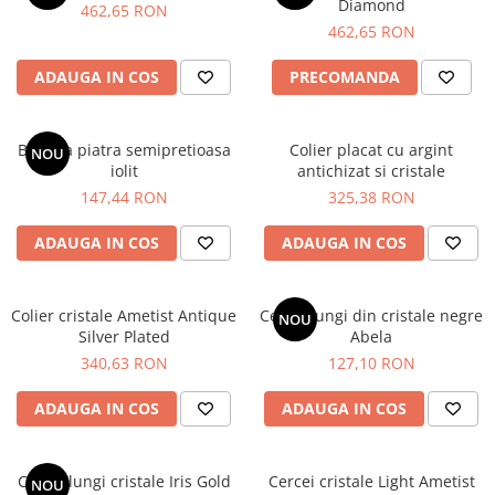
Diamond
462,65 RON
462,65 RON
ADAUGA IN COS
PRECOMANDA
Bratara piatra semipretioasa
Colier placat cu argint
NOU
iolit
antichizat si cristale
147,44 RON
325,38 RON
ADAUGA IN COS
ADAUGA IN COS
Colier cristale Ametist Antique
Cercei lungi din cristale negre
NOU
Silver Plated
Abela
340,63 RON
127,10 RON
ADAUGA IN COS
ADAUGA IN COS
Cercei lungi cristale Iris Gold
Cercei cristale Light Ametist
NOU