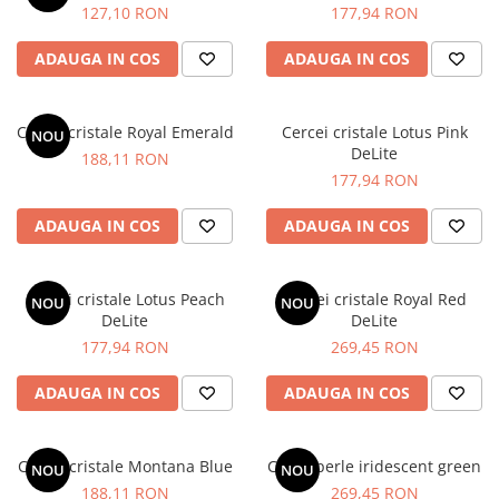
127,10 RON
177,94 RON
ADAUGA IN COS
ADAUGA IN COS
Cercei cristale Royal Emerald
Cercei cristale Lotus Pink
NOU
DeLite
188,11 RON
177,94 RON
ADAUGA IN COS
ADAUGA IN COS
Cercei cristale Lotus Peach
Cercei cristale Royal Red
NOU
NOU
DeLite
DeLite
177,94 RON
269,45 RON
ADAUGA IN COS
ADAUGA IN COS
Cercei cristale Montana Blue
Colier perle iridescent green
NOU
NOU
188,11 RON
269,45 RON