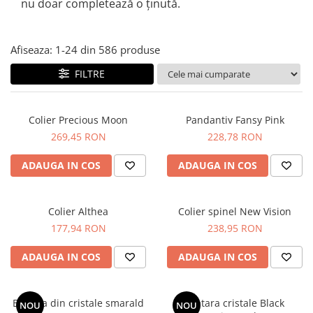
nu doar completează o ținută.
Afiseaza:
1-
24
din
586
produse
FILTRE
Colier Precious Moon
Pandantiv Fansy Pink
269,45 RON
228,78 RON
ADAUGA IN COS
ADAUGA IN COS
Colier Althea
Colier spinel New Vision
177,94 RON
238,95 RON
ADAUGA IN COS
ADAUGA IN COS
Bratara din cristale smarald
Bratara cristale Black
NOU
NOU