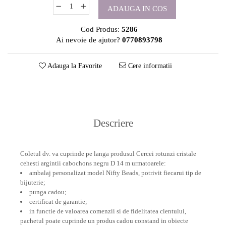
ADAUGA IN COS
Cod Produs:
5286
Ai nevoie de ajutor?
0770893798
Adauga la Favorite
Cere informatii
Descriere
Coletul dv. va cuprinde pe langa produsul Cercei rotunzi cristale
cehesti argintii cabochons negru D 14 m urmatoarele:
ambalaj personalizat model Nifty Beads, potrivit fiecarui tip de
bijuterie;
punga cadou;
certificat de garantie;
in functie de valoarea comenzii si de fidelitatea clentului,
pachetul poate cuprinde un produs cadou constand in obiecte