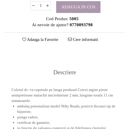
ADAUGA IN COS
Cod Produs:
5005
Ai nevoie de ajutor?
0770893798
Adauga la Favorite
Cere informatii
Descriere
Coletul dv. va cuprinde pe langa produsul Cercei argint pietre
semipretioase malachit microfatetate 2 mm, lungime totala 11 cm
urmatoarele:
ambalaj personalizat model Nifty Beads, potrivit fiecarui tip de
bijuterie;
punga cadou;
certificat de garantie;
in functie de valoarea comenzii si de fidelitatea clentului,