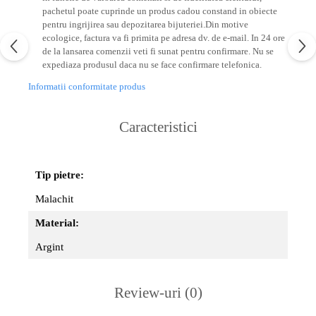
pachetul poate cuprinde un produs cadou constand in obiecte
pentru ingrijirea sau depozitarea bijuteriei.
Din motive
ecologice, factura va fi primita pe adresa dv. de e-mail.
In 24 ore
de la lansarea comenzii veti fi sunat pentru confirmare.
Nu se
expediaza produsul daca nu se face confirmare telefonica.
Informatii conformitate produs
Caracteristici
Tip pietre:
Malachit
Material:
Argint
Review-uri
(0)