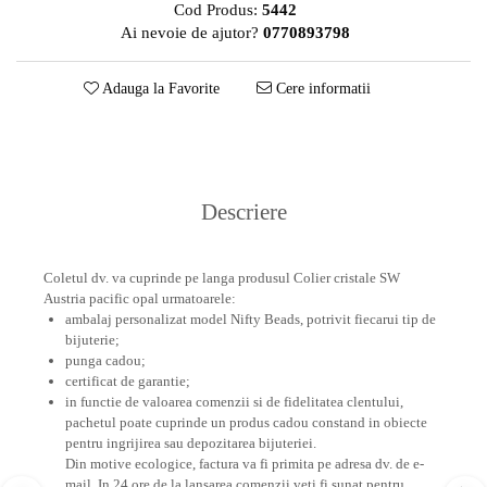
Cod Produs:
5442
Ai nevoie de ajutor?
0770893798
Adauga la Favorite
Cere informatii
Descriere
Coletul dv. va cuprinde pe langa produsul Colier cristale SW
Austria pacific opal urmatoarele:
ambalaj personalizat model Nifty Beads, potrivit fiecarui tip de
bijuterie;
punga cadou;
certificat de garantie;
in functie de valoarea comenzii si de fidelitatea clentului,
pachetul poate cuprinde un produs cadou constand in obiecte
pentru ingrijirea sau depozitarea bijuteriei.
Din motive ecologice, factura va fi primita pe adresa dv. de e-
mail.
In 24 ore de la lansarea comenzii veti fi sunat pentru