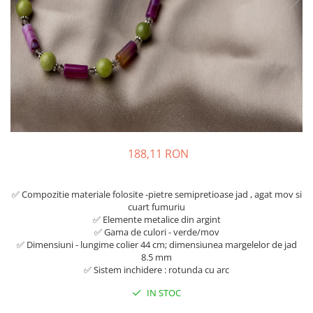
188,11 RON
✅ Compozitie materiale folosite -pietre semipretioase jad , agat mov si
cuart fumuriu
✅ Elemente metalice din argint
✅ Gama de culori - verde/mov
✅ Dimensiuni - lungime colier 44 cm; dimensiunea margelelor de jad
8.5 mm
✅ Sistem inchidere : rotunda cu arc
IN STOC