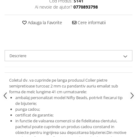
Cod Produs:
5141
Ai nevoie de ajutor?
0770893798
Adauga la Favorite
Cere informatii
Descriere
Coletul dv. va cuprinde pe langa produsul Colier pietre
semipretioase turcoaz 2 mm cu pandantiv auriu emailat sub
forma de melc lungime 41 cm urmatoarele:
ambalaj personalizat model Nifty Beads, potrivit fiecarui tip
de bijuterie;
punga cadou;
certificat de garantie;
in functie de valoarea comenzii si de fidelitatea clentului,
pachetul poate cuprinde un produs cadou constand in
obiecte pentru ingrijirea sau depozitarea bijuteriei.
Din motive