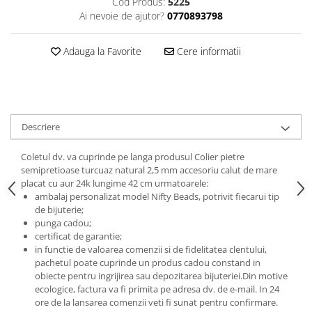
Cod Produs:
5225
Ai nevoie de ajutor?
0770893798
Adauga la Favorite
Cere informatii
Descriere
Coletul dv. va cuprinde pe langa produsul Colier pietre
semipretioase turcuaz natural 2,5 mm accesoriu calut de mare
placat cu aur 24k lungime 42 cm urmatoarele:
ambalaj personalizat model Nifty Beads, potrivit fiecarui tip
de bijuterie;
punga cadou;
certificat de garantie;
in functie de valoarea comenzii si de fidelitatea clentului,
pachetul poate cuprinde un produs cadou constand in
obiecte pentru ingrijirea sau depozitarea bijuteriei.
Din motive
ecologice, factura va fi primita pe adresa dv. de e-mail.
In 24
ore de la lansarea comenzii veti fi sunat pentru confirmare.