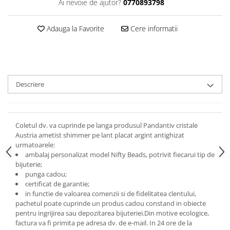
Ai nevoie de ajutor?
0770893798
Adauga la Favorite
Cere informatii
Descriere
Coletul dv. va cuprinde pe langa produsul Pandantiv cristale
Austria ametist shimmer pe lant placat argint antighizat
urmatoarele:
ambalaj personalizat model Nifty Beads, potrivit fiecarui tip de
bijuterie;
punga cadou;
certificat de garantie;
in functie de valoarea comenzii si de fidelitatea clentului,
pachetul poate cuprinde un produs cadou constand in obiecte
pentru ingrijirea sau depozitarea bijuteriei.
Din motive ecologice,
factura va fi primita pe adresa dv. de e-mail.
In 24 ore de la