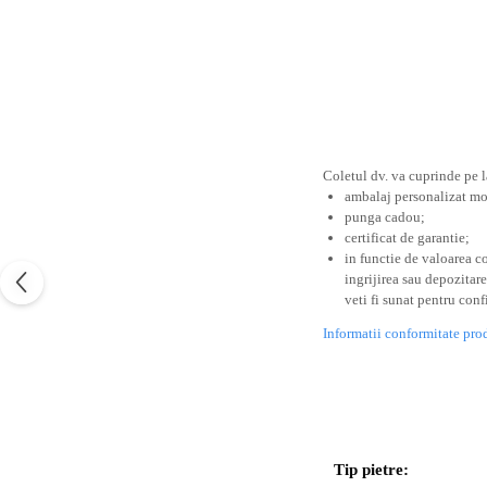
Coletul dv. va cuprinde pe l
ambalaj personalizat mod
punga cadou;
certificat de garantie;
in functie de valoarea c
ingrijirea sau depozitare
veti fi sunat pentru con
Informatii conformitate pro
Tip pietre: