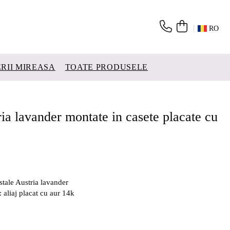
RO
ERII MIREASA
TOATE PRODUSELE
ria lavander montate in casete placate cu
istale Austria lavander
 aliaj placat cu aur 14k