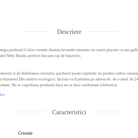
Descriere
anga produsul Colier cristale Austria lavander montate in casete placate cu aur gal
el Nifty Beads, potrivit fiecarui tip de bijuterie;
omenzii si de fidelitatea clentului, pachetul poate cuprinde un produs cadou consta
a bijuteriei.
Din motive ecologice, factura va fi primita pe adresa dv. de e-mail.
In 2
firmare.
Nu se expediaza produsul daca nu se face confirmare telefonica.
dus
Caracteristici
Cristale