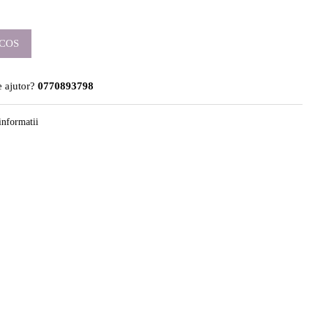
COS
 ajutor?
0770893798
informatii