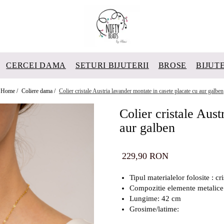
CERCEI DAMA
SETURI BIJUTERII
BROSE
BIJUT
Home /
Coliere dama /
Colier cristale Austria lavander montate in casete placate cu aur galben
Colier cristale Aust
aur galben
229,90 RON
Tipul materialelor folosite : cr
Compozitie elemente metalice:
Lungime: 42 cm
Grosime/latime: