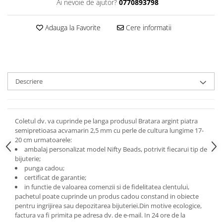
Ai nevoie de ajutor?
0770893798
Adauga la Favorite
Cere informatii
Descriere
Coletul dv. va cuprinde pe langa produsul Bratara argint piatra
semipretioasa acvamarin 2,5 mm cu perle de cultura lungime 17-
20 cm urmatoarele:
ambalaj personalizat model Nifty Beads, potrivit fiecarui tip de
bijuterie;
punga cadou;
certificat de garantie;
in functie de valoarea comenzii si de fidelitatea clentului,
pachetul poate cuprinde un produs cadou constand in obiecte
pentru ingrijirea sau depozitarea bijuteriei.
Din motive ecologice,
factura va fi primita pe adresa dv. de e-mail.
In 24 ore de la