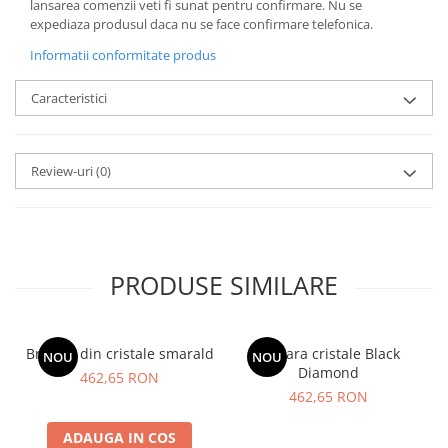
lansarea comenzii veti fi sunat pentru confirmare.
Nu se
expediaza produsul daca nu se face confirmare telefonica.
Informatii conformitate produs
Caracteristici
Review-uri
(0)
PRODUSE SIMILARE
Bratara din cristale smarald
Bratara cristale Black
NOU
NOU
Diamond
462,65 RON
462,65 RON
ADAUGA IN COS