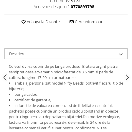
Cod Produs:
5172
Ai nevoie de ajutor?
0770893798
Adauga la Favorite
Cere informatii
Descriere
Coletul dv. va cuprinde pe langa produsul Bratara argint piatra
semipretioasa acvamarin microfatetat de 3.5 mm si perle de
cultura lungime 17-20 cm urmatoarele:
ambalaj personalizat model Nifty Beads, potrivit fiecarui tip de
bijuterie;
punga cadou;
certificat de garantie;
in functie de valoarea comenzii si de fidelitatea clentului,
pachetul poate cuprinde un produs cadou constand in obiecte
pentru ingrijirea sau depozitarea bijuteriei.
Din motive ecologice,
factura va fi primita pe adresa dv. de e-mail.
In 24 ore de la
lansarea comenzii veti fi sunat pentru confirmare.
Nu se