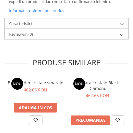
expediaza produsul daca nu se face confirmare telefonica.
Informatii conformitate produs
Caracteristici
Review-uri
(0)
PRODUSE SIMILARE
Bratara din cristale smarald
Bratara cristale Black
NOU
NOU
Diamond
462,65 RON
462,65 RON
ADAUGA IN COS
PRECOMANDA