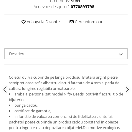
Cod Produs:
5081
Ai nevoie de ajutor?
0770893798
Adauga la Favorite
Cere informatii
Descriere
Coletul dv. va cuprinde pe langa produsul Bratara argint pietre
semipretioase safir albastru discuri fatetate de 4 mm si perla de
cultura lungime reglabila urmatoarele:
ambalaj personalizat model Nifty Beads, potrivit fiecarui tip de
bijuterie;
punga cadou;
certificat de garantie;
in functie de valoarea comenzii si de fidelitatea clentului,
pachetul poate cuprinde un produs cadou constand in obiecte
pentru ingrijirea sau depozitarea bijuteriei.
Din motive ecologice,