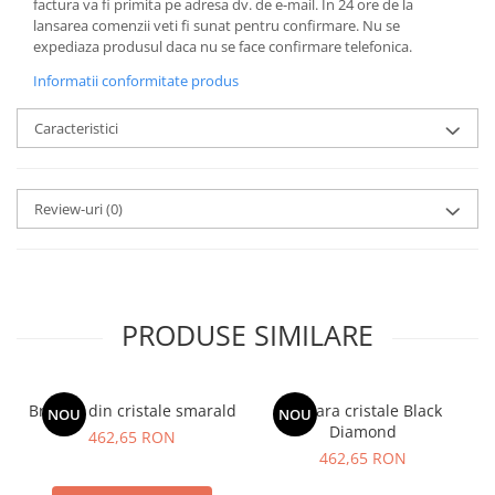
factura va fi primita pe adresa dv. de e-mail.
In 24 ore de la
lansarea comenzii veti fi sunat pentru confirmare.
Nu se
expediaza produsul daca nu se face confirmare telefonica.
Informatii conformitate produs
Caracteristici
Review-uri
(0)
PRODUSE SIMILARE
Bratara din cristale smarald
Bratara cristale Black
NOU
NOU
Diamond
462,65 RON
462,65 RON