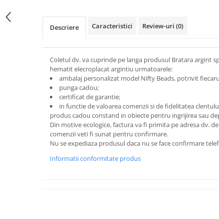
Caracteristici
Review-uri
(0)
Descriere
Coletul dv. va cuprinde pe langa produsul Bratara argint s
hematit elecroplacat argintiu urmatoarele:
ambalaj personalizat model Nifty Beads, potrivit fiecarui
punga cadou;
certificat de garantie;
in functie de valoarea comenzii si de fidelitatea clentu
produs cadou constand in obiecte pentru ingrijirea sau depo
Din motive ecologice, factura va fi primita pe adresa dv. de
comenzii veti fi sunat pentru confirmare.
Nu se expediaza produsul daca nu se face confirmare telef
Informatii conformitate produs