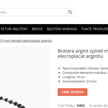
SETURI BIJUTERII
BROSE
BIJUTERII MIREASA
TOATE PRODUSE
 2,5 mm hematit elecroplacat argintiu
Bratara argint spinel 
elecroplacat argintiu
Tipul materialelor folosite: Spin
Compozitie elemente metalice: 
Lungime: 18 cm
Grosime/latime: 2,5 mm
CERE OFERTA
Cod Produs:
5402
Ai nevoie de