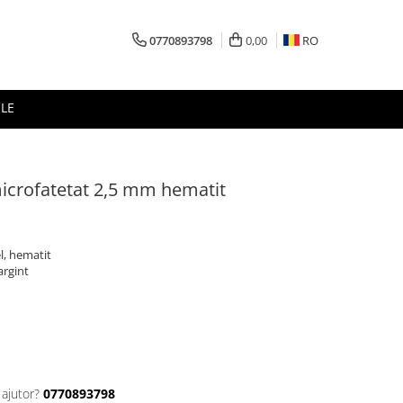
0770893798
0,00
RO
LE
microfatetat 2,5 mm hematit
el, hematit
argint
 ajutor?
0770893798