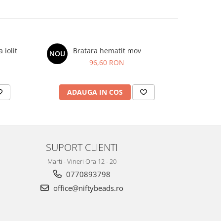
 iolit
Bratara hematit mov
Bra
NOU
NOU
96,60 RON
ADAUGA IN COS
AD
SUPORT CLIENTI
Marti - Vineri Ora 12 - 20
0770893798
office@niftybeads.ro