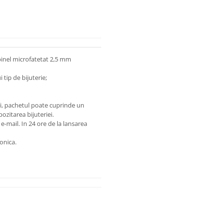
pinel microfatetat 2,5 mm
 tip de bijuterie;
lui, pachetul poate cuprinde un
zitarea bijuteriei.
 e-mail.
In 24 ore de la lansarea
onica.