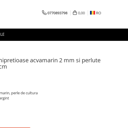
0770893798
0,00
RO
LE
emipretioase acvamarin 2 mm si perlute
 cm
amarin, perle de cultura
argint