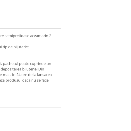
etre semipretioase acvamarin 2
 tip de bijuterie;
lui, pachetul poate cuprinde un
depozitarea bijuteriei.
Din
 e-mail.
In 24 ore de la lansarea
za produsul daca nu se face