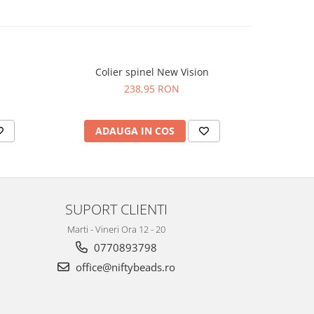
Colier spinel New Vision
Colier p
238,95 RON
ADAUGA IN COS
AD
SUPORT CLIENTI
Marti - Vineri Ora 12 - 20
0770893798
office@niftybeads.ro