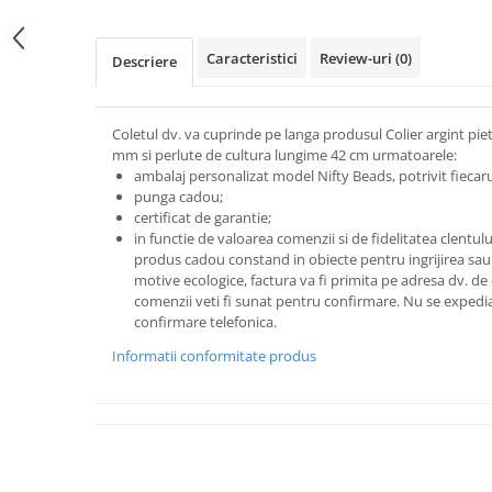
Caracteristici
Review-uri
(0)
Descriere
Coletul dv. va cuprinde pe langa produsul Colier argint pi
mm si perlute de cultura lungime 42 cm urmatoarele:
ambalaj personalizat model Nifty Beads, potrivit fiecarui
punga cadou;
certificat de garantie;
in functie de valoarea comenzii si de fidelitatea clentu
produs cadou constand in obiecte pentru ingrijirea sau 
motive ecologice, factura va fi primita pe adresa dv. de
comenzii veti fi sunat pentru confirmare.
Nu se expedia
confirmare telefonica.
Informatii conformitate produs