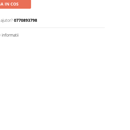
A IN COS
 ajutor?
0770893798
informatii