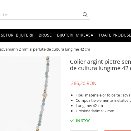
SETURI BIJUTERII
BROSE
BIJUTERII MIREASA
TOATE PRODUSE
e acvamarin 2 mm si perlute de cultura lungime 42 cm
Colier argint pietre s
de cultura lungime 42
266,20 RON
Tipul materialelor folosite : acv
Compozitie elemente metalice: 
Lungime: 42 cm
Grosime/latime: 2 mm
IN STOC