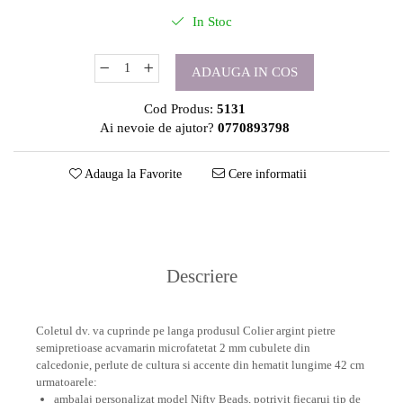
In Stoc
ADAUGA IN COS
Cod Produs:
5131
Ai nevoie de ajutor?
0770893798
Adauga la Favorite
Cere informatii
Descriere
Coletul dv. va cuprinde pe langa produsul Colier argint pietre
semipretioase acvamarin microfatetat 2 mm cubulete din
calcedonie, perlute de cultura si accente din hematit lungime 42 cm
urmatoarele:
ambalaj personalizat model Nifty Beads, potrivit fiecarui tip de