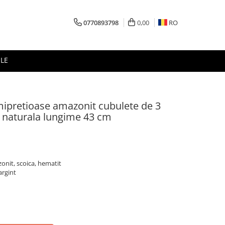
0770893798
0,00
RO
LE
emipretioase amazonit cubulete de 3
a naturala lungime 43 cm
zonit, scoica, hematit
argint