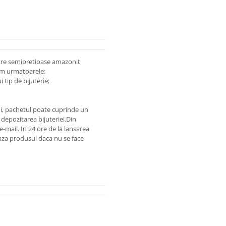
etre semipretioase amazonit
cm urmatoarele:
 tip de bijuterie;
lui, pachetul poate cuprinde un
depozitarea bijuteriei.
Din
 e-mail.
In 24 ore de la lansarea
za produsul daca nu se face