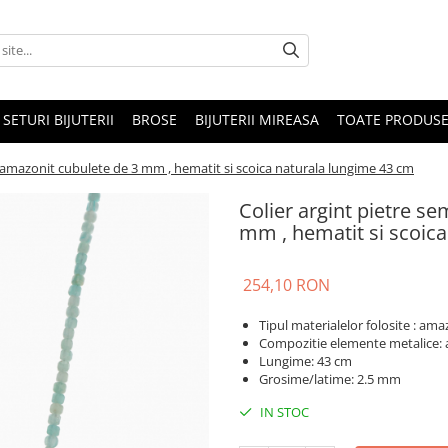
SETURI BIJUTERII
BROSE
BIJUTERII MIREASA
TOATE PRODUSE
e amazonit cubulete de 3 mm , hematit si scoica naturala lungime 43 cm
Colier argint pietre s
mm , hematit si scoic
254,10 RON
Tipul materialelor folosite : ama
Compozitie elemente metalice: 
Lungime: 43 cm
Grosime/latime: 2.5 mm
IN STOC