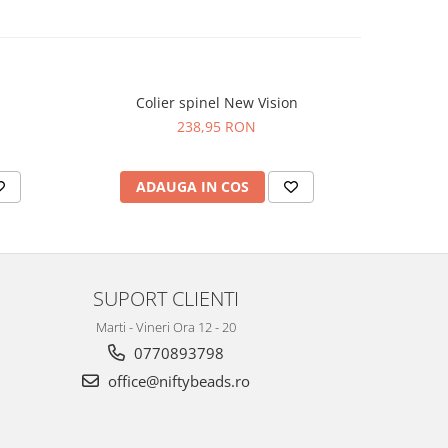
Colier spinel New Vision
Colier p
238,95 RON
ADAUGA IN COS
AD
SUPORT CLIENTI
Marti - Vineri Ora 12 - 20
0770893798
office@niftybeads.ro