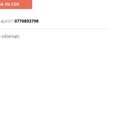
A IN COS
 ajutor?
0770893798
informatii