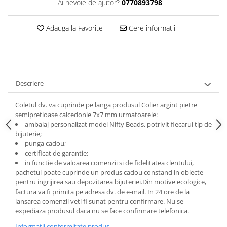
Ai nevoie de ajutor?
0770893798
Adauga la Favorite
Cere informatii
Descriere
Coletul dv. va cuprinde pe langa produsul Colier argint pietre
semipretioase calcedonie 7x7 mm urmatoarele:
ambalaj personalizat model Nifty Beads, potrivit fiecarui tip de
bijuterie;
punga cadou;
certificat de garantie;
in functie de valoarea comenzii si de fidelitatea clentului,
pachetul poate cuprinde un produs cadou constand in obiecte
pentru ingrijirea sau depozitarea bijuteriei.
Din motive ecologice,
factura va fi primita pe adresa dv. de e-mail.
In 24 ore de la
lansarea comenzii veti fi sunat pentru confirmare.
Nu se
expediaza produsul daca nu se face confirmare telefonica.
Informatii conformitate produs