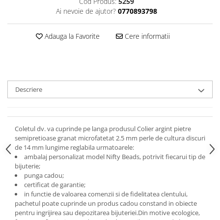
Cod Produs:
5259
Ai nevoie de ajutor?
0770893798
Adauga la Favorite
Cere informatii
Descriere
Coletul dv. va cuprinde pe langa produsul Colier argint pietre
semipretioase granat microfatetat 2.5 mm perle de cultura discuri
de 14 mm lungime reglabila urmatoarele:
ambalaj personalizat model Nifty Beads, potrivit fiecarui tip de
bijuterie;
punga cadou;
certificat de garantie;
in functie de valoarea comenzii si de fidelitatea clentului,
pachetul poate cuprinde un produs cadou constand in obiecte
pentru ingrijirea sau depozitarea bijuteriei.
Din motive ecologice,