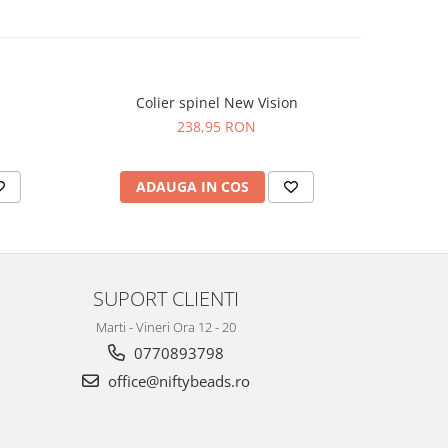
Colier spinel New Vision
Colier p
238,95 RON
ADAUGA IN COS
AD
SUPORT CLIENTI
Marti - Vineri Ora 12 - 20
0770893798
office@niftybeads.ro