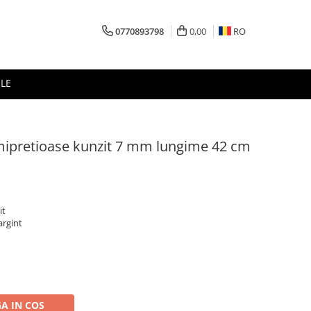
0770893798
0,00
RO
LE
emipretioase kunzit 7 mm lungime 42 cm
it
argint
A IN COS