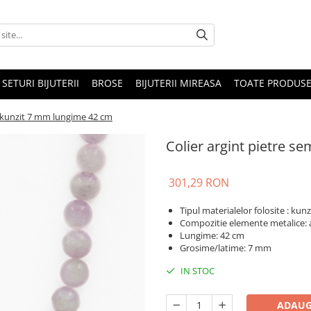
SETURI BIJUTERII
BROSE
BIJUTERII MIREASA
TOATE PRODUSE
e kunzit 7 mm lungime 42 cm
Colier argint pietre s
301,29 RON
Tipul materialelor folosite : kunz
Compozitie elemente metalice: 
Lungime: 42 cm
Grosime/latime: 7 mm
IN STOC
ADAUG