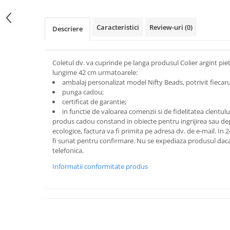
Caracteristici
Review-uri
(0)
Descriere
Coletul dv. va cuprinde pe langa produsul Colier argint pi
lungime 42 cm urmatoarele:
ambalaj personalizat model Nifty Beads, potrivit fiecarui
punga cadou;
certificat de garantie;
in functie de valoarea comenzii si de fidelitatea clentu
produs cadou constand in obiecte pentru ingrijirea sau depo
ecologice, factura va fi primita pe adresa dv. de e-mail.
In 2
fi sunat pentru confirmare.
Nu se expediaza produsul daca
telefonica.
Informatii conformitate produs