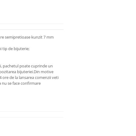
etre semipretioase kunzit 7 mm
 tip de bijuterie;
lui, pachetul poate cuprinde un
zitarea bijuteriei.
Din motive
4 ore de la lansarea comenzii veti
 nu se face confirmare