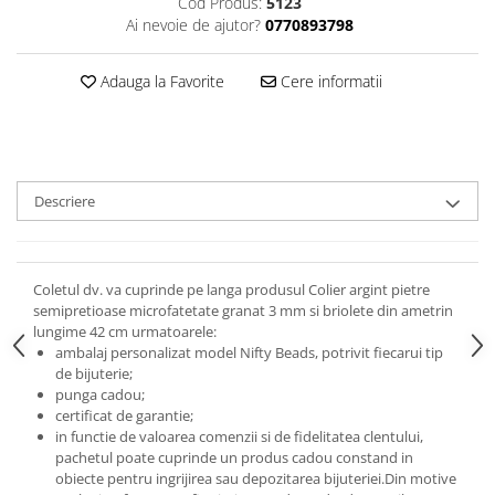
Cod Produs:
5123
Ai nevoie de ajutor?
0770893798
Adauga la Favorite
Cere informatii
Descriere
Coletul dv. va cuprinde pe langa produsul Colier argint pietre
semipretioase microfatetate granat 3 mm si briolete din ametrin
lungime 42 cm urmatoarele:
ambalaj personalizat model Nifty Beads, potrivit fiecarui tip
de bijuterie;
punga cadou;
certificat de garantie;
in functie de valoarea comenzii si de fidelitatea clentului,
pachetul poate cuprinde un produs cadou constand in
obiecte pentru ingrijirea sau depozitarea bijuteriei.
Din motive