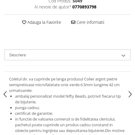
Cod Produs:
5049
Ai nevoie de ajutor?
0770893798
Adauga la Favorite
Cere informatii
Descriere
Coletul dv. va cuprinde pe langa produsul Colier argint pietre
semipretioase microfatetate onix verde 6.5mm lungime 42 cm
urmatoarele:
ambalaj personalizat model Nifty Beads, potrivit fiecarui tip
de bijuterie;
punga cadou;
certificat de garantie;
in functie de valoarea comenzii si de fidelitatea clentului,
pachetul poate cuprinde un produs cadou constand in
obiecte pentru ingrijirea sau depozitarea bijuteriei.
Din motive