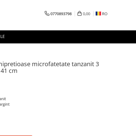
0770893798
0,00
RO
LE
mipretioase microfatetate tanzanit 3
 41 cm
anit
argint