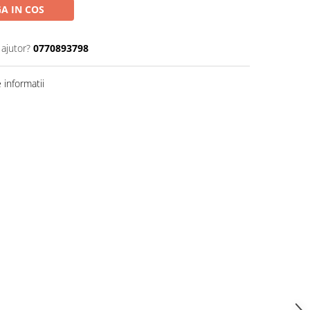
A IN COS
 ajutor?
0770893798
informatii