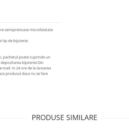
etre semipretioase microfatetate
 tip de bijuterie;
lui, pachetul poate cuprinde un
depozitarea bijuteriei.
Din
 e-mail.
In 24 ore de la lansarea
za produsul daca nu se face
PRODUSE SIMILARE