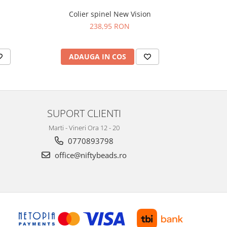
Colier spinel New Vision
Colier p
238,95 RON
ADAUGA IN COS
AD
SUPORT CLIENTI
Marti - Vineri Ora 12 - 20
0770893798
office@niftybeads.ro