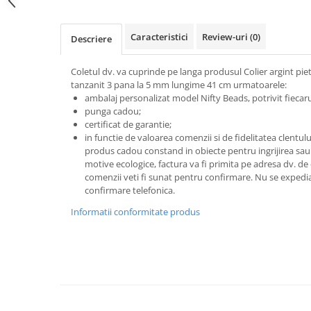
Facebook
Caracteristici
Review-uri
(0)
Descriere
Coletul dv. va cuprinde pe langa produsul Colier argint pi
tanzanit 3 pana la 5 mm lungime 41 cm urmatoarele:
ambalaj personalizat model Nifty Beads, potrivit fiecarui
punga cadou;
certificat de garantie;
in functie de valoarea comenzii si de fidelitatea clentu
produs cadou constand in obiecte pentru ingrijirea sau 
motive ecologice, factura va fi primita pe adresa dv. de
comenzii veti fi sunat pentru confirmare.
Nu se expedia
confirmare telefonica.
Informatii conformitate produs