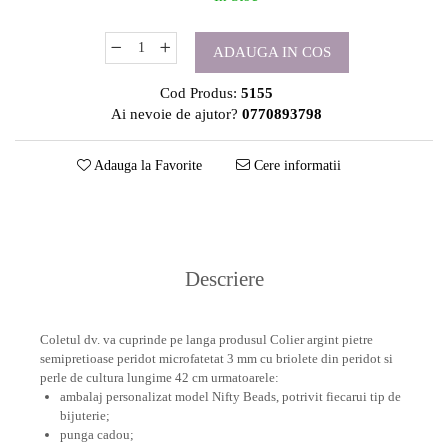
ADAUGA IN COS
Cod Produs:
5155
Ai nevoie de ajutor?
0770893798
Adauga la Favorite
Cere informatii
Descriere
Coletul dv. va cuprinde pe langa produsul Colier argint pietre
semipretioase peridot microfatetat 3 mm cu briolete din peridot si
perle de cultura lungime 42 cm urmatoarele:
ambalaj personalizat model Nifty Beads, potrivit fiecarui tip de
bijuterie;
punga cadou;