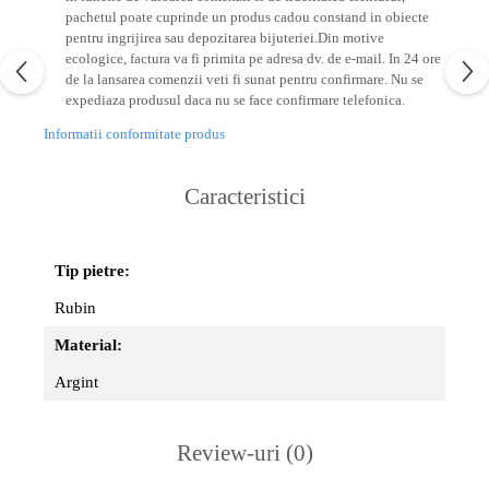
pachetul poate cuprinde un produs cadou constand in obiecte
pentru ingrijirea sau depozitarea bijuteriei.
Din motive
ecologice, factura va fi primita pe adresa dv. de e-mail.
In 24 ore
de la lansarea comenzii veti fi sunat pentru confirmare.
Nu se
expediaza produsul daca nu se face confirmare telefonica.
Informatii conformitate produs
Caracteristici
Tip pietre:
Rubin
Material:
Argint
Review-uri
(0)