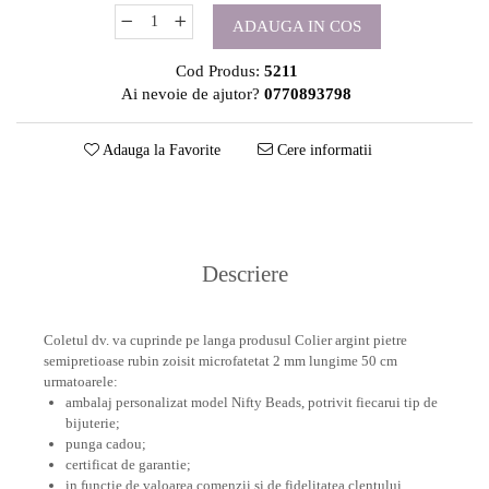
ADAUGA IN COS
Cod Produs:
5211
Ai nevoie de ajutor?
0770893798
Adauga la Favorite
Cere informatii
Descriere
Coletul dv. va cuprinde pe langa produsul Colier argint pietre
semipretioase rubin zoisit microfatetat 2 mm lungime 50 cm
urmatoarele:
ambalaj personalizat model Nifty Beads, potrivit fiecarui tip de
bijuterie;
punga cadou;
certificat de garantie;
in functie de valoarea comenzii si de fidelitatea clentului,