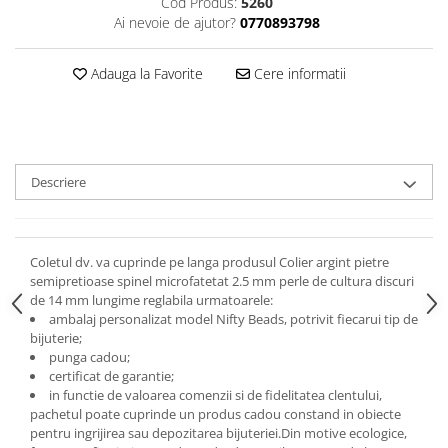
Cod Produs:
5260
Ai nevoie de ajutor?
0770893798
Adauga la Favorite
Cere informatii
Descriere
Coletul dv. va cuprinde pe langa produsul Colier argint pietre
semipretioase spinel microfatetat 2.5 mm perle de cultura discuri
de 14 mm lungime reglabila urmatoarele:
ambalaj personalizat model Nifty Beads, potrivit fiecarui tip de
bijuterie;
punga cadou;
certificat de garantie;
in functie de valoarea comenzii si de fidelitatea clentului,
pachetul poate cuprinde un produs cadou constand in obiecte
pentru ingrijirea sau depozitarea bijuteriei.
Din motive ecologice,